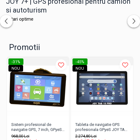
JOY 7+ | GPS profesional pentru camion
si autoturism
Rutari optime
Promotii
-31%
-45%
NOU
NOU
Sistem profesional de
Tableta de navigatie GPS
navigatie GPS, 7 inch, GPyeS
profesionala GPyeS JOY TAB
JOY 7+, 80 Gb, model 2025,
10 PRO 2026, 6 programe de
968,00 Lei
2.274,80 Lei
USB-C, Bluetooth, AV IN, 3
navigare, 4 de Infotrafic, 2 de