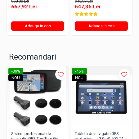
968,00 Lei
915,97 Lei
USB-C, Bluetooth, AV IN, 3
Ecran Premium, Parasolar,
667,92 Lei
647,35 Lei
incarcatoare, Ecran Premium,
Casti, 3 incarcatoare, Fixare si
Parasolar, Harti iGO Primo
pe bord, Harti iGO Primo 2026
2025 3D Europa Truck,
3D Full Europa Truck, TIR,
Camere Radar, TIR
Camion
Adauga in cos
Adauga in cos
Recomandari
-39%
-45%
NOU
NOU
Sistem profesional de
Tableta de navigatie GPS
navigatie GPS TomTom Go
profesionala GPyeS JOY TAB