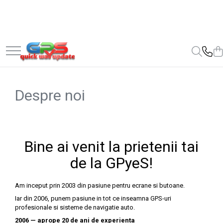
Navigatii GPS
Electronice Auto-Moto
Jocuri
Android 7 inch
Carduri GPS de navigatie auto
Jocuri de memorie si inteligenta
Tablete Navigatie
Windows 7 inch
Despre noi
Windows 9 inch
Bine ai venit la prietenii tai
de la GPyeS!
Am inceput prin 2003 din pasiune pentru ecrane si butoane.
Iar din 2006, punem pasiune in tot ce inseamna GPS-uri
profesionale si sisteme de navigatie auto.
2006 — aprope 20 de ani de experienta