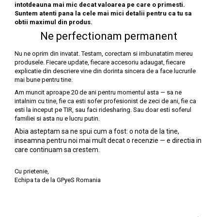
intotdeauna mai mic decat valoarea pe care o primesti.
Suntem atenti pana la cele mai mici detalii pentru ca tu sa
obtii maximul din produs.
Ne perfectionam permanent
Nu ne oprim din invatat. Testam, corectam si imbunatatim mereu
produsele. Fiecare update, fiecare accesoriu adaugat, fiecare
explicatie din descriere vine din dorinta sincera de a face lucrurile
mai bune pentru tine.
Am muncit aproape 20 de ani pentru momentul asta — sa ne
intalnim cu tine, fie ca esti sofer profesionist de zeci de ani, fie ca
esti la inceput pe TIR, sau faci ridesharing. Sau doar esti soferul
familiei si asta nu e lucru putin.
Abia asteptam sa ne spui cum a fost: o nota de la tine,
inseamna pentru noi mai mult decat o recenzie — e directia in
care continuam sa crestem.
Cu prietenie,
Echipa ta de la GPyeS Romania