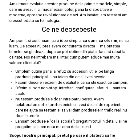
Am urmarit evolutia acestor produse de la primele modele, simple,
care nu aveau nici macar ecran color, pana la dispozitivele
moderne, aproape revolutionare de azi. Am invatat, am testat si am
crescut odata cu tehnologia.
Ce ne deosebeste
Am pornit si continuam cu o idee simpla:
sa dam
,
sa oferim
, nu sa
luam. De aceea nu prea avem concurenta directa — majoritatea
firmelor se ghideaza dupa ce pot obtine din piata, facand rabat la
calitate. Noi ne intrebam mai intai: cum putem aduce mai multa
valoare clientului?
Umplem cutiile pana la refuz cu accesorii utile, pe langa
produsul principal — nu taiem din ce ai avea nevoie.
Facem descrieri extrem de detaliate, ca sa stii exact ce cumperi.
Oferim suport non-stop: intrebari, configurari, sfaturi — suntem
acolo.
Nu testam produsele doar intre patru pereti. Avem
colaboratori soferi profesionisti cu zeci de ani de experienta,
care ne ajuta sa testam si sa validam produsele in trafic real, nu
doar in teorie.
Lansam produsele "ca la scoala": pregatim totul in detaliu si ne
pregatim sa luam nota maxima de la clienti.
Scopul nostru principal: pretul pe care il platesti sa fie