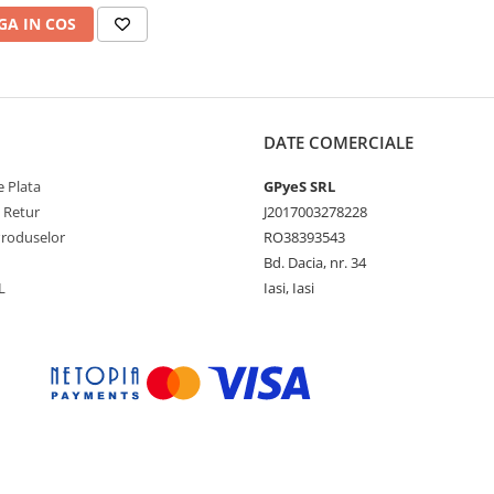
iu Holograma pentru
A IN COS
ing detine Recordul
dial de Viteza
DATE COMERCIALE
 Plata
GPyeS SRL
e Retur
J2017003278228
Produselor
RO38393543
Bd. Dacia, nr. 34
L
Iasi, Iasi