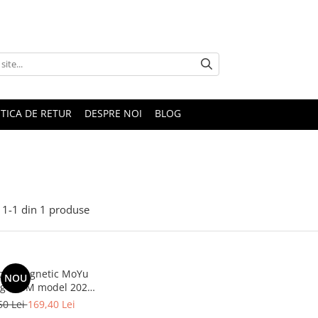
ITICA DE RETUR
DESPRE NOI
BLOG
1-
1
din
1
produse
bik Magnetic MoYu
NOU
 YS3M model 2025
l 3x3x3 Stickerless
50 Lei
169,40 Lei
Ball-core Profesional