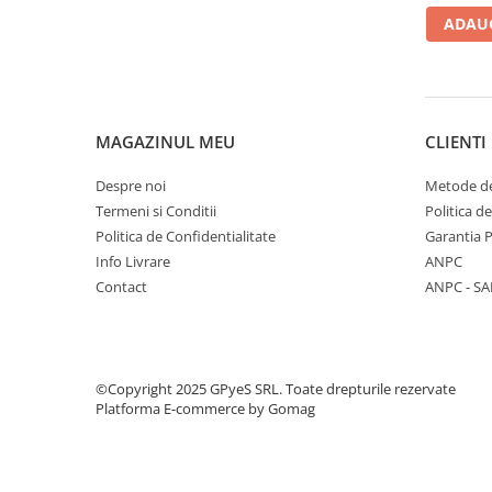
cu Sigil
ADAUG
speedcub
Mon
MAGAZINUL MEU
CLIENTI
Despre noi
Metode de
Termeni si Conditii
Politica d
Politica de Confidentialitate
Garantia 
Info Livrare
ANPC
Contact
ANPC - SA
©Copyright 2025 GPyeS SRL. Toate drepturile rezervate
Platforma E-commerce by Gomag