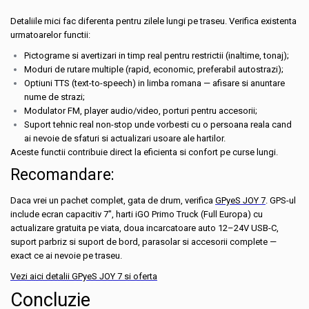
Detaliile mici fac diferenta pentru zilele lungi pe traseu. Verifica existenta
urmatoarelor functii:
Pictograme si avertizari in timp real pentru restrictii (inaltime, tonaj);
Moduri de rutare multiple (rapid, economic, preferabil autostrazi);
Optiuni TTS (text-to-speech) in limba romana — afisare si anuntare
nume de strazi;
Modulator FM, player audio/video, porturi pentru accesorii;
Suport tehnic real non-stop unde vorbesti cu o persoana reala cand
ai nevoie de sfaturi si actualizari usoare ale hartilor.
Aceste functii contribuie direct la eficienta si confort pe curse lungi.
Recomandare:
Daca vrei un pachet complet, gata de drum, verifica
GPyeS JOY 7
. GPS-ul
include ecran capacitiv 7", harti iGO Primo Truck (Full Europa) cu
actualizare gratuita pe viata, doua incarcatoare auto 12–24V USB-C,
suport parbriz si suport de bord, parasolar si accesorii complete —
exact ce ai nevoie pe traseu.
Vezi aici detalii
GPyeS JOY 7 si oferta
Concluzie