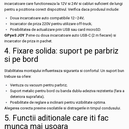
incarcatoare care functioneaza la 12V si 24V si cabluri suficient de lungi
pentru a pozitiona corect dispozitivul. Verifica daca produsul include:
Doua incarcatoare auto compatibile 12–24V;
Incarcator de priza 220V pentru utilizare off-truck;
Posibilitatea de actualizare prin USB sau card microSD.
GPyeS JOY 7
vine cu doua incarcatoare auto USB-C (2 m fiecare) si
incarcator de priza in pachet.
4. Fixare solida: suport pe parbriz
si pe bord
Stabilitatea montajului influenteaza siguranta si confortul. Un suport bun
trebuie sa ofere:
Ventuza cu vacuum pentru parbriz;
Suport metalic pentru bord cu banda dublu-adeziva rezistenta (fara a
deteriora suprafata);
Posibilitate de reglare a inclinarii pentru vizibilitate optima.
Alegerea corecta previne oscilatiile si distragerile in timpul condusului.
5. Functii aditionale care iti fac
munca mai usoara