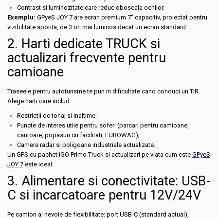
Contrast si luminozitate care reduc oboseala ochilor.
Exemplu:
GPyeS JOY 7 are ecran premium 7" capacitiv, proiectat pentru
vizibilitate sporita, de 3 ori mai luminos decat un ecran standard.
2. Harti dedicate TRUCK si
actualizari frecvente pentru
camioane
Traseele pentru autoturisme te pun in dificultate cand conduci un TIR.
Alege harti care includ:
Restrictii de tonaj si inaltime;
Puncte de interes utile pentru soferi (parcari pentru camioane,
cantoare, popasuri cu facilitati, EUROWAG);
Camere radar si poligoane industriale actualizate.
Un GPS cu pachet iGO Primo Truck si actualizari pe viata cum este
GPyeS
JOY 7
este ideal.
3. Alimentare si conectivitate: USB-
C si incarcatoare pentru 12V/24V
Pe camion ai nevoie de flexibilitate: port USB-C (standard actual),