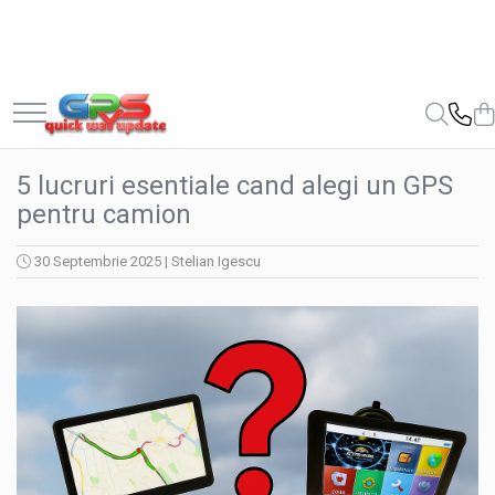
Navigatii GPS
Electronice Auto-Moto
Jocuri
Android 7 inch
Carduri GPS de navigatie auto
Jocuri de memorie si inteligenta
Tablete Navigatie
Windows 7 inch
5 lucruri esentiale cand alegi un GPS
pentru camion
Windows 9 inch
30 Septembrie 2025
|
Stelian Igescu